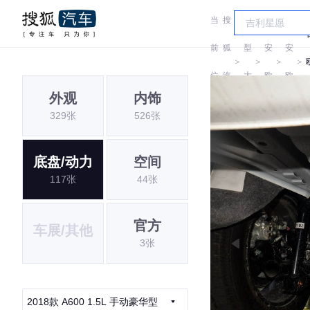
当
搜
车
长
长
前
狐
型
安
安
＞
＞
＞
＞
位
汽
大
欧
欧
外观
内饰
置:
车
全
尚
尚
329张
526张
底盘/动力
空间
117张
44张
官方
车展/其他
3张
2018款 A600 1.5L 手动豪华型