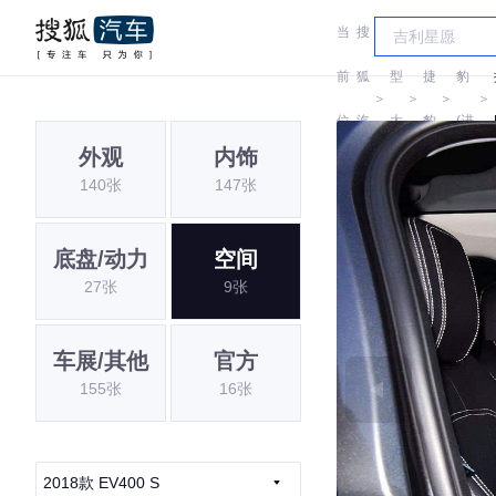
当
搜
车
捷
前
狐
型
捷
豹
＞
＞
＞
＞
位
汽
大
豹
(进
外观
内饰
置:
车
全
口)
140张
147张
底盘/动力
空间
27张
9张
车展/其他
官方
155张
16张
2018款 EV400 S