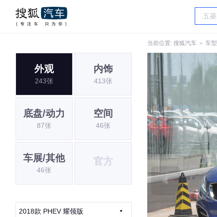
当前位置:
搜狐汽车
＞
车型
外观
内饰
243张
413张
底盘/动力
空间
87张
46张
车展/其他
官方
46张
2018款 PHEV 耀领版