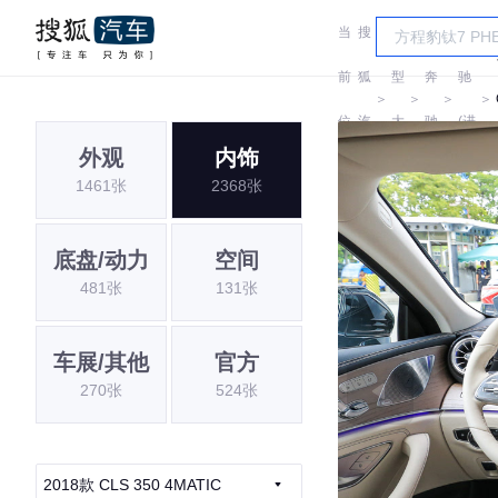
当
搜
车
奔
前
狐
型
奔
驰
＞
＞
＞
＞
位
汽
大
驰
(进
外观
内饰
置:
车
全
口)
1461张
2368张
底盘/动力
空间
481张
131张
车展/其他
官方
270张
524张
2018款 CLS 350 4MATIC