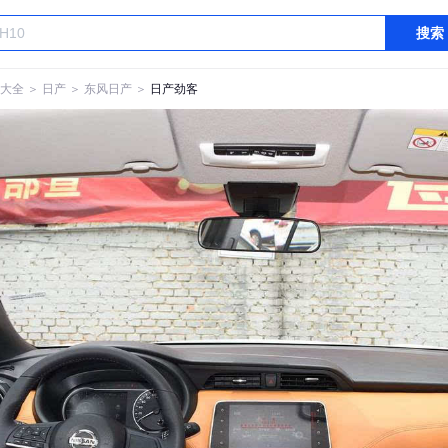
搜索
大全
＞
日产
＞
东风日产
＞
日产劲客