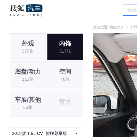
当前位置:
搜狐汽车
＞
车型
外观
内饰
375张
517张
底盘/动力
空间
112张
48张
车展/其他
官方
65张
2018款 1.5L CVT智联尊享版