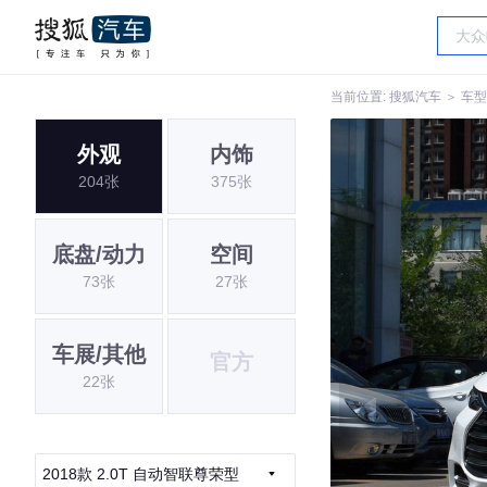
当前位置:
搜狐汽车
＞
车型
外观
内饰
204张
375张
底盘/动力
空间
73张
27张
车展/其他
官方
22张
2018款 2.0T 自动智联尊荣型