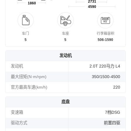
2731
1860
4590
车门
车座
行李箱容积
5
5
506-1590
发动机
发动机
2.0T 220马力 L4
最大扭矩(N·m/rpm)
350/1500-4500
官方最高车速(km/h)
220
底盘
变速箱
7档DSG
驱动方式
前置四驱