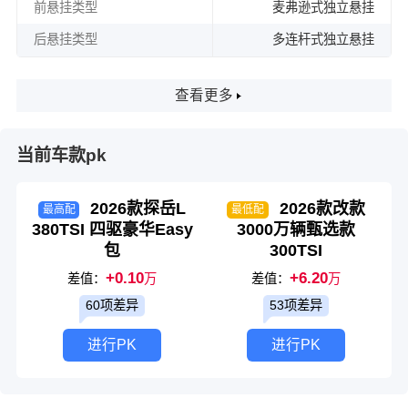
前悬挂类型
麦弗逊式独立悬挂
后悬挂类型
多连杆式独立悬挂
查看更多
当前车款pk
2026款探岳L
2026款改款
最高配
最低配
380TSI 四驱豪华Easy
3000万辆甄选款
包
300TSI
+0.10
+6.20
差值：
万
差值：
万
60项差异
53项差异
进行PK
进行PK