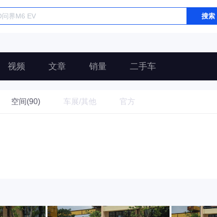
搜索
视频
文章
销量
二手车
空间(90)
车展/其他
官方