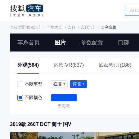
当前位置:
搜狐汽车
＞
车型大全
＞
吉利
＞
吉利汽车
＞
吉利缤越
车系首页
图片
参数配置
口碑
外观(584)
内饰·VR(837)
底盘/动力(186)
不限车型
在售
停售
不限颜色
无畏蓝
2019款 260T DCT 骑士 国V