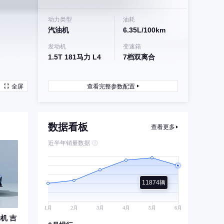
动力类型
油耗
汽油机
6.35L/100km
发动机
变速箱
1.5T 181马力 L4
7档双离合
全屏
查看完整参数配置
数据看板
查看更多
近半年销量数据
11874辆
机 吉