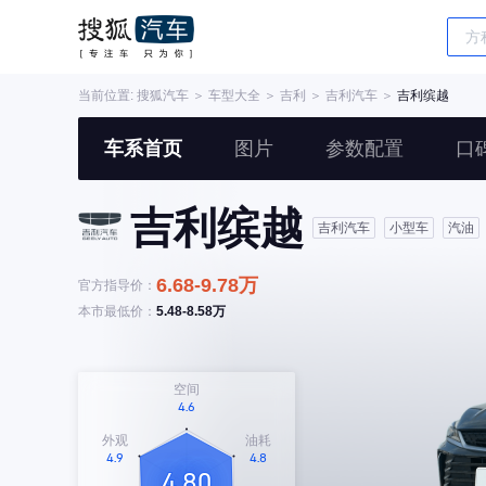
当前位置:
搜狐汽车
＞
车型大全
＞
吉利
＞
吉利汽车
＞
吉利缤越
车系首页
图片
参数配置
口
吉利缤越
吉利汽车
小型车
汽油
6.68-9.78万
官方指导价：
本市最低价：
5.48-8.58万