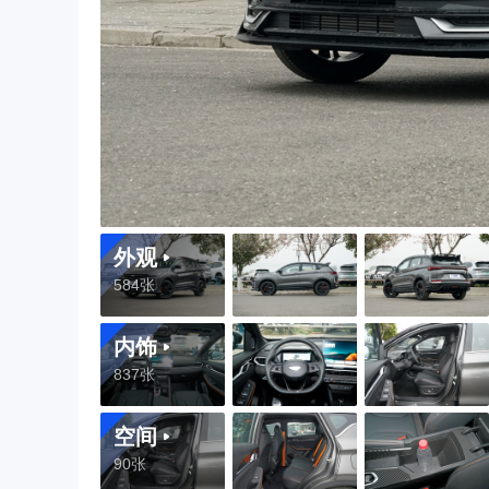
外观
584张
内饰
837张
空间
90张