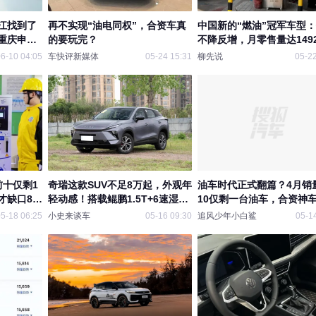
江找到了
再不实现“油电同权”，合资车真
中国新的“燃油”冠军车型
重庆申信
的要玩完？
不降反增，月零售量达149
记
6-10 04:05
车快评新媒体
05-24 15:31
柳先说
05-22
前十仅剩1
奇瑞这款SUV不足8万起，外观年
油车时代正式翻篇？4月销
才缺口80
轻动感！搭载鲲鹏1.5T+6速湿式
10仅剩一台油车，合资神
双离
消失
5-18 06:25
小史来谈车
05-16 09:30
追风少年小白鲨
05-1