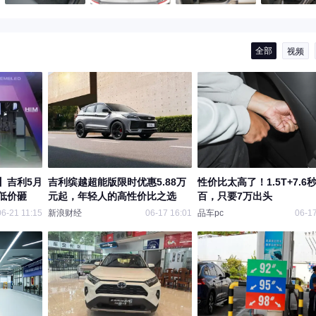
全部
视频
】吉利5月
吉利缤越超能版限时优惠5.88万
性价比太高了！1.5T+7.6
低价砸
元起，年轻人的高性价比之选
百，只要7万出头
06-21 11:15
新浪财经
06-17 16:01
品车pc
06-17