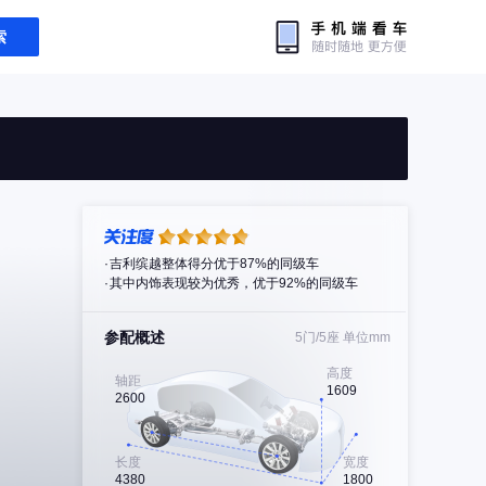
索
吉利缤越整体得分优于87%的同级车
其中内饰表现较为优秀，优于92%的同级车
参配概述
5门/5座
单位mm
高度
轴距
1609
2600
长度
宽度
4380
1800