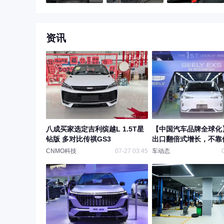
资讯
八成买家选定吉利缤越L 1.5T星
【中国汽车品牌全球化
钻版 多对比传祺GS3
出口翻倍式增长，不靠
CNMO科技
07-27 03:45
车动态