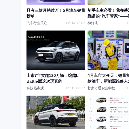
只有三款月销过万！5月油车销量
新手车主必看！我在綦
榜单
靠谱的“汽车管家”——
汽车维修有限公司体验
汽车行业关注
06-14 13:03
神灯儿
0
上市7年卖超120万辆，缤越L
4月车市大变天：销量
Battle版这次玩真的
款油车，新能源维修人
万，现在入行还不晚
科技热点观
05-19 08:37
甘肃万通职业学校
0