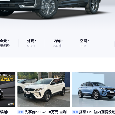
全景
外观
内饰
空间
584张
837张
90张
缤越L
先享价5.98-7.18万元 吉利
搭载1.5L缸内直喷发动
原创
原创