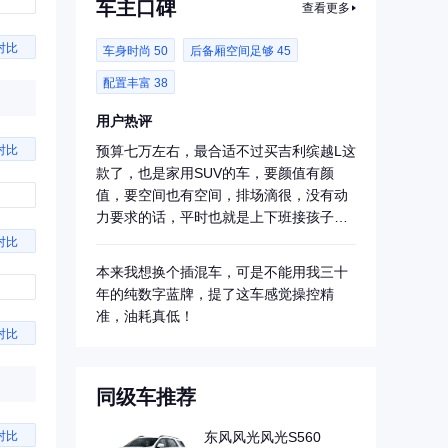
车主口碑
查看更多
对比
车身时尚 50
后备厢空间足够 45
配置丰富 38
用户热评
对比
预算七万左右，最合适不过买吉利缤越L这
款了，也是家用SUV的车，要颜值有颜
值，要空间也有空间，排场滴很，没有动
力要求的话，平时也就是上下班接孩子开
开，其他...
对比
本来我想换个插混车，可是不能用我三十
年的纯数字蓝牌，提了这车感觉操控精
准，油耗真低！
对比
同级车推荐
东风风光风光S560
对比