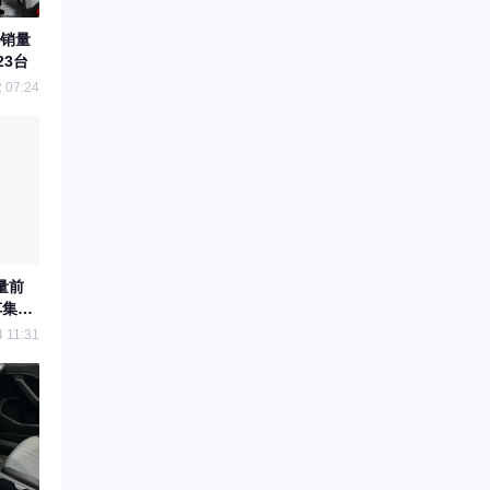
：销量
23台
 07:24
量前
车集体
4 11:31