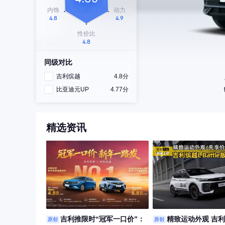
同级对比
吉利缤越
4.8分
比亚迪元UP
4.77分
精选资讯
吉利推限时“冠军一口价”：
精致运动外观 吉利
原创
原创