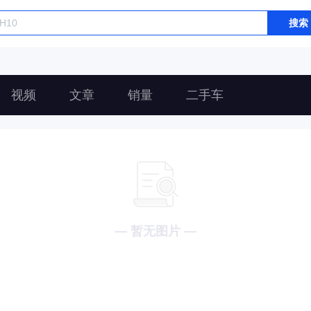
搜索
视频
文章
销量
二手车
— 暂无图片 —