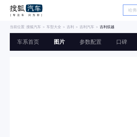
当前位置:
搜狐汽车
＞
车型大全
＞
吉利
＞
吉利汽车
＞
吉利缤越
车系首页
图片
参数配置
口碑