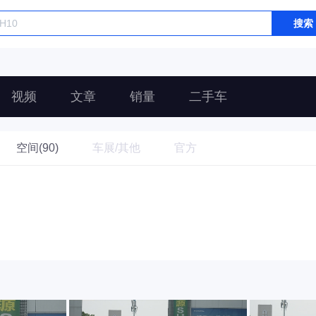
搜索
视频
文章
销量
二手车
空间(90)
车展/其他
官方