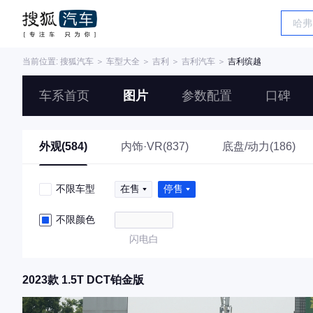
当前位置:
搜狐汽车
＞
车型大全
＞
吉利
＞
吉利汽车
＞
吉利缤越
车系首页
图片
参数配置
口碑
外观(584)
内饰·VR(837)
底盘/动力(186)
不限车型
在售
停售
不限颜色
闪电白
2023款 1.5T DCT铂金版