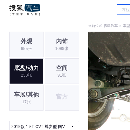
当前位置:
搜狐汽车
＞
车型
外观
内饰
655张
1099张
底盘/动力
空间
233张
91张
车展/其他
官方
17张
2019款 1.5T CVT 尊贵型 国V