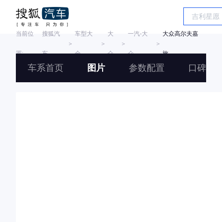
当前位
搜狐汽
车型大
大
一汽-大
大众高尔夫嘉
＞
＞
＞
＞
置:
车
全
众
众
旅
车系首页
图片
参数配置
口碑