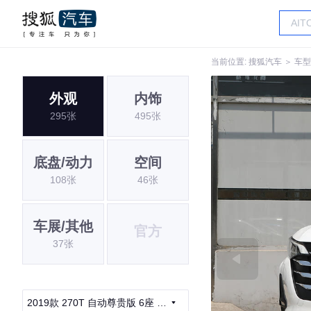
当前位置:
搜狐汽车
＞
车型
外观
内饰
295张
495张
底盘/动力
空间
108张
46张
车展/其他
官方
37张
2019款 270T 自动尊贵版 6座 国