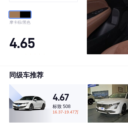
摩卡棕/黑色
4.65
·外观表现较为优秀，优于60%同级车
·内饰表现较为优秀，优于60%同级车
同级车推荐
·空间表现一般，低于52%同级车
4.67
标致 508
16.37-19.47万