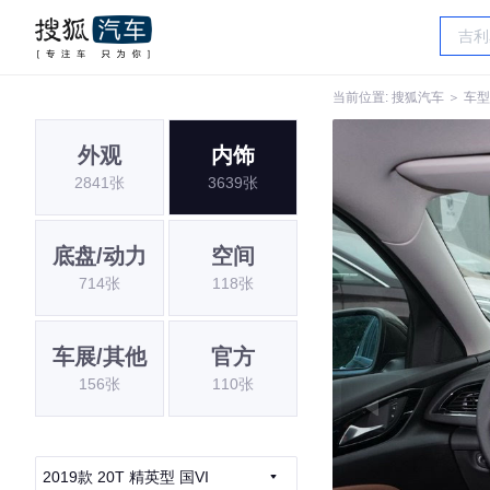
当前位置:
搜狐汽车
＞
车型
外观
内饰
2841张
3639张
底盘/动力
空间
714张
118张
车展/其他
官方
156张
110张
2019款 20T 精英型 国VI