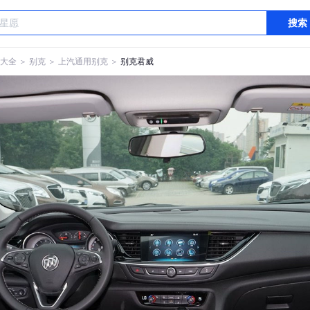
搜索
大全
＞
别克
＞
上汽通用别克
＞
别克君威