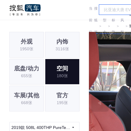
当
搜
车
东
前
狐
型
标
风
＞
＞
＞
＞
位
汽
大
致
标
外观
内饰
置:
车
全
致
1950张
3116张
底盘/动力
空间
655张
180张
车展/其他
官方
668张
195张
2019款 508L 400THP PureTech