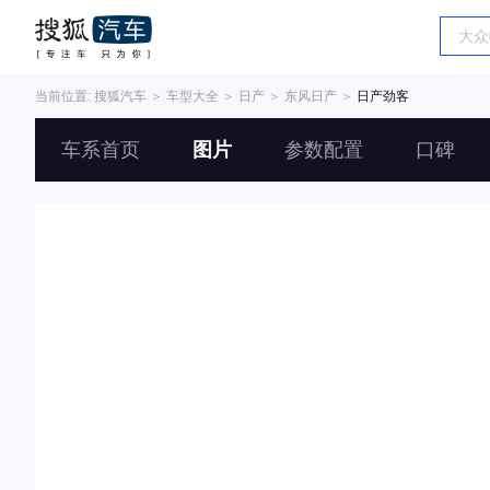
当前位置:
搜狐汽车
＞
车型大全
＞
日产
＞
东风日产
＞
日产劲客
车系首页
图片
参数配置
口碑