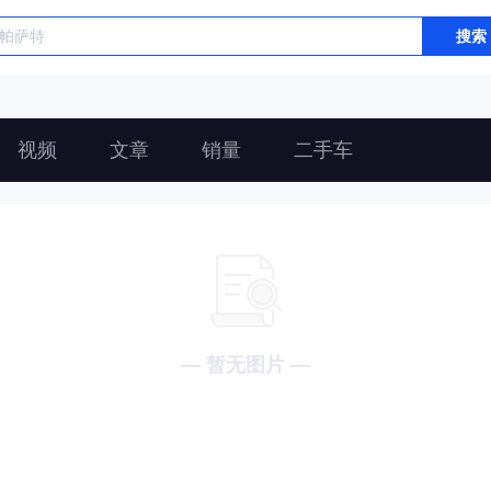
搜索
视频
文章
销量
二手车
— 暂无图片 —