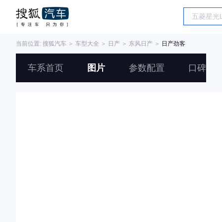
当前位置:
搜狐汽车
＞
车型大全
＞
日产
＞
东风日产
＞
日产劲客
车系首页
图片
参数配置
口碑