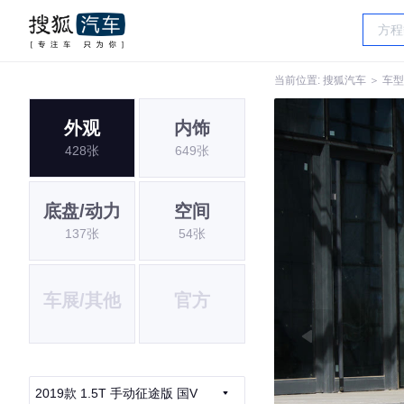
当前位置:
搜狐汽车
＞
车型
外观
内饰
428张
649张
底盘/动力
空间
137张
54张
车展/其他
官方
2019款 1.5T 手动征途版 国V