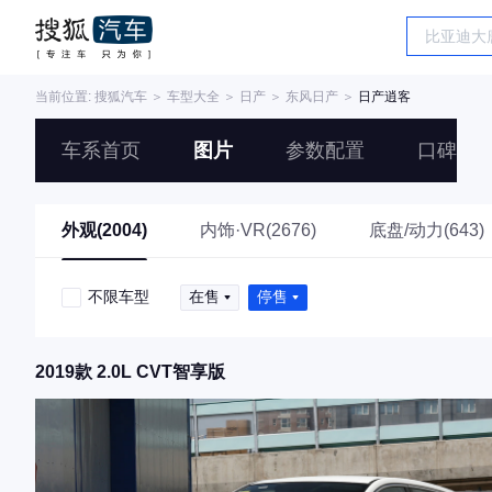
当前位置:
搜狐汽车
＞
车型大全
＞
日产
＞
东风日产
＞
日产逍客
车系首页
图片
参数配置
口碑
外观(2004)
内饰·VR(2676)
底盘/动力(643)
不限车型
在售
停售
2019款 2.0L CVT智享版