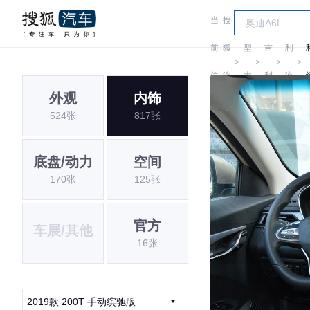
当
搜
车
吉
前
狐
型
吉
利
＞
＞
＞
＞
位
汽
大
利
汽
外观
内饰
置:
车
全
车
524张
817张
底盘/动力
空间
170张
125张
官方
车展/其他
16张
2019款 200T 手动缤驰版