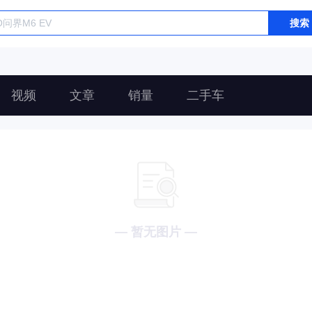
搜索
视频
文章
销量
二手车
— 暂无图片 —