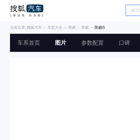
当前位置:
搜狐汽车
＞
车型大全
＞
荣威
＞
荣威
＞
荣威i5
车系首页
图片
参数配置
口碑