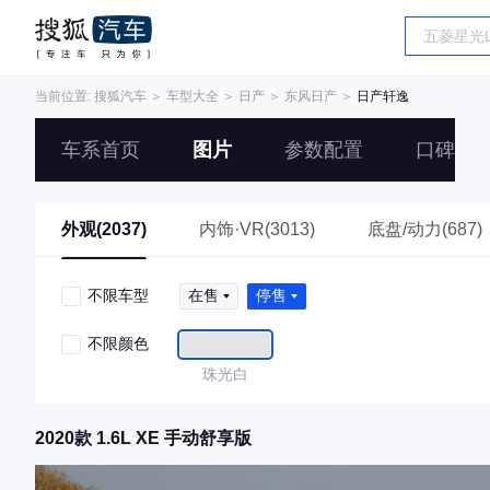
当前位置:
搜狐汽车
＞
车型大全
＞
日产
＞
东风日产
＞
日产轩逸
车系首页
图片
参数配置
口碑
外观(2037)
内饰·VR(3013)
底盘/动力(687)
不限车型
在售
停售
不限颜色
珠光白
2020款 1.6L XE 手动舒享版