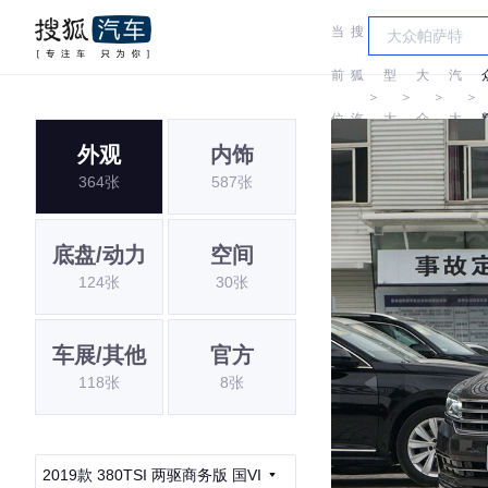
当
搜
车
上
前
狐
型
大
汽
＞
＞
＞
＞
位
汽
大
众
大
外观
内饰
置:
车
全
众
364张
587张
底盘/动力
空间
124张
30张
车展/其他
官方
118张
8张
2019款 380TSI 两驱商务版 国VI