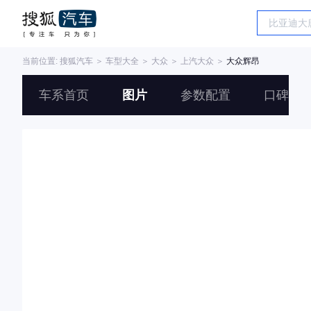
当前位置:
搜狐汽车
＞
车型大全
＞
大众
＞
上汽大众
＞
大众辉昂
车系首页
图片
参数配置
口碑