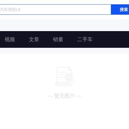
搜索
视频
文章
销量
二手车
— 暂无图片 —