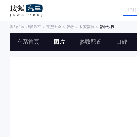
当前位置:
搜狐汽车
＞
车型大全
＞
福特
＞
长安福特
＞
福特锐界
车系首页
图片
参数配置
口碑