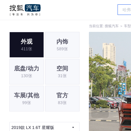
当前位置:
搜狐汽车
＞
车型
外观
内饰
411张
589张
底盘/动力
空间
130张
31张
车展/其他
官方
99张
83张
2019款 LX 1.6T 星耀版