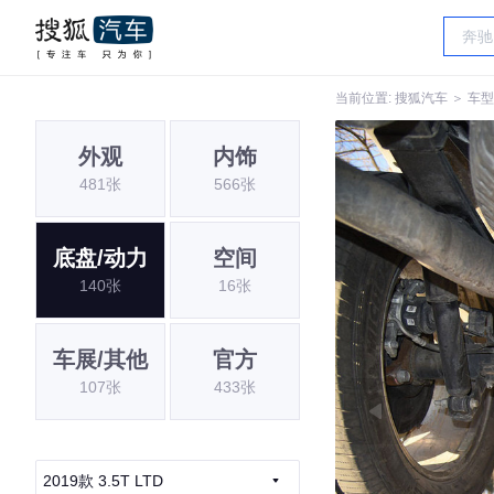
当前位置:
搜狐汽车
＞
车型
外观
内饰
481张
566张
底盘/动力
空间
140张
16张
车展/其他
官方
107张
433张
2019款 3.5T LTD