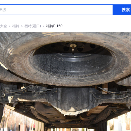
搜索
大全
＞
福特
＞
福特(进口)
＞
福特F-150