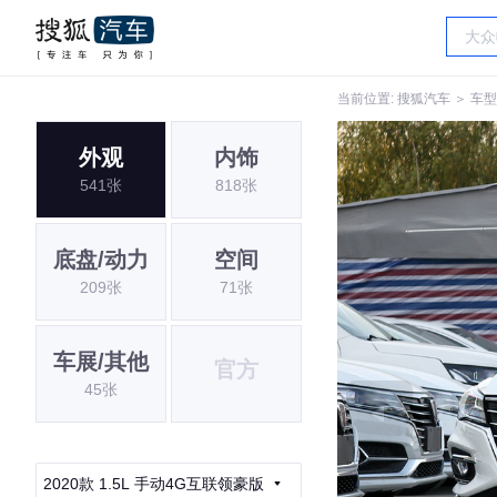
当前位置:
搜狐汽车
＞
车型
外观
内饰
541张
818张
底盘/动力
空间
209张
71张
车展/其他
官方
45张
2020款 1.5L 手动4G互联领豪版