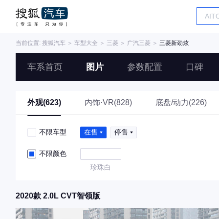
当前位置:
搜狐汽车
＞
车型大全
＞
三菱
＞
广汽三菱
＞
三菱新劲炫
车系首页
图片
参数配置
口碑
外观(623)
内饰·VR(828)
底盘/动力(226)
不限车型
在售
停售
不限颜色
珍珠白
2020款 2.0L CVT智领版