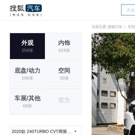
当前位置:
搜狐汽车
＞
车型
外观
内饰
259张
424张
底盘/动力
空间
106张
30张
车展/其他
官方
68张
2020款 240TURBO CVT两驱尊