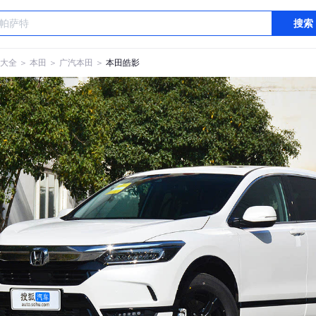
搜索
大全
＞
本田
＞
广汽本田
＞
本田皓影