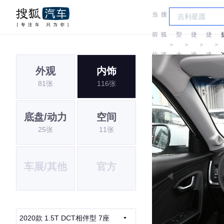
当
搜
车
前
狐
型
捷
捷
＞
＞
＞
＞
位
汽
大
途
途
外观
内饰
置:
车
全
81张
116张
底盘/动力
空间
25张
11张
车展/其他
官方
2020款 1.5T DCT相伴型 7座