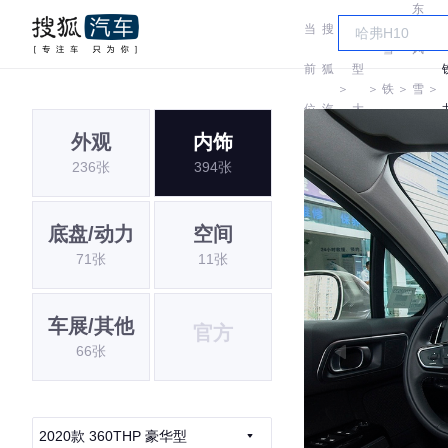
东
当
搜
车
雪
风
前
狐
型
＞
＞
铁
＞
雪
＞
位
汽
大
龙
铁
外观
内饰
置:
车
全
236张
394张
龙
底盘/动力
空间
71张
11张
车展/其他
官方
66张
2020款 360THP 豪华型