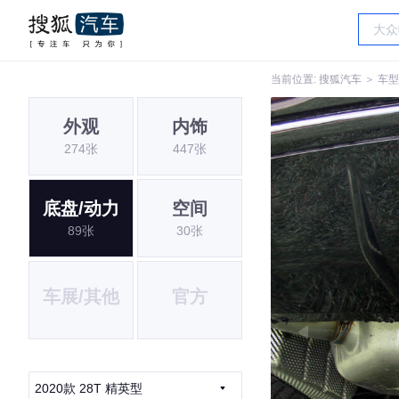
当前位置:
搜狐汽车
＞
车型
外观
内饰
274张
447张
底盘/动力
空间
89张
30张
车展/其他
官方
2020款 28T 精英型