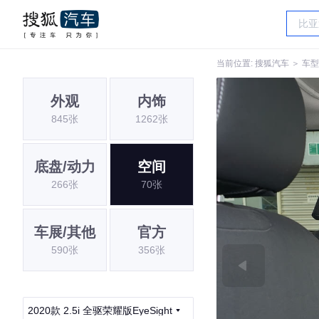
当前位置:
搜狐汽车
＞
车型
外观
内饰
845张
1262张
底盘/动力
空间
266张
70张
车展/其他
官方
590张
356张
2020款 2.5i 全驱荣耀版EyeSight