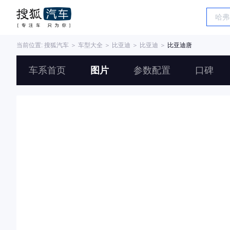
当前位置:
搜狐汽车
＞
车型大全
＞
比亚迪
＞
比亚迪
＞
比亚迪唐
车系首页
图片
参数配置
口碑