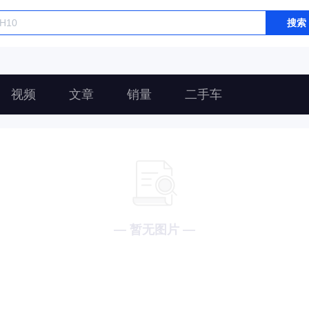
搜索
视频
文章
销量
二手车
— 暂无图片 —