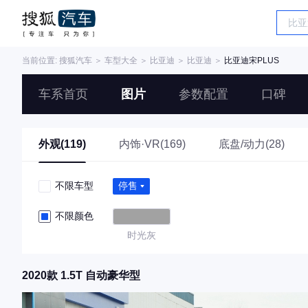
当前位置:
搜狐汽车
＞
车型大全
＞
比亚迪
＞
比亚迪
＞
比亚迪宋PLUS
车系首页
图片
参数配置
口碑
外观(119)
内饰·VR(169)
底盘/动力(28)
不限车型
停售
不限颜色
时光灰
2020款 1.5T 自动豪华型