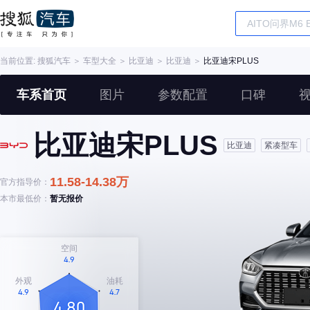
当前位置:
搜狐汽车
＞
车型大全
＞
比亚迪
＞
比亚迪
＞
比亚迪宋PLUS
车系首页
图片
参数配置
口碑
比亚迪宋PLUS
比亚迪
紧凑型车
11.58-14.38万
官方指导价：
本市最低价：
暂无报价