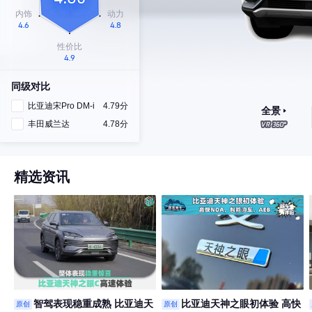
同级对比
比亚迪宋Pro DM-i
4.79分
全景
丰田威兰达
4.78分
精选资讯
智驾表现稳重成熟 比亚迪天
比亚迪天神之眼初体验 高快
原创
原创