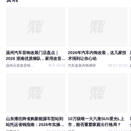
温州汽车音响改装门店盘点｜
2026年汽车内饰改装，这几家技
2026 浙南优质梯队，家用改音响
术强到让你心动
优选
温州元音改音响隔音
昨天 04:40
汽车改装内饰测评
08-07 10:10
山东潍坊跨省购新能源车型站到
10万级唯一大六座SUV星光L上
站托运省钱指南：2026年实操对
市，能否重塑家庭出行格局？
比版