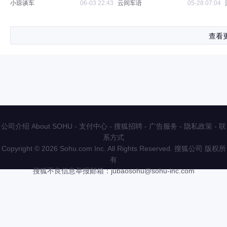
310km搭配S级智驾，15万级
小琼谈车
06-03 22:43
云间车语
05-28 07:04
SUV市场将迎来巨变
查看
公司介绍 About SOHU
-
支付中心
-
搜狐招聘
-
广告服务
-
隐私政策
-
联
系方式
Copyright
©
2026 Sohu.com Inc. All Rights Reserved. 搜狐公司
版权所
有
搜狐不良信息举报邮箱：
jubaosohu@sohu-inc.com