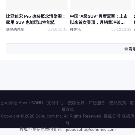
比亚迪宋 Pro 改装概念渲染图：
中国“A级SUV”月度冠军：上市
家用 SUV 也能玩出性能范
以来首次登顶，月销量冲破
15000台
味健的汽车
05-16 10:46
柳先说
05-13 13:38
查看
公司介绍 About SOHU
-
支付中心
-
搜狐招聘
-
广告服务
-
隐私政策
-
联
系方式
Copyright
©
2026 Sohu.com Inc. All Rights Reserved. 搜狐公司
版权所
有
搜狐不良信息举报邮箱：
jubaosohu@sohu-inc.com