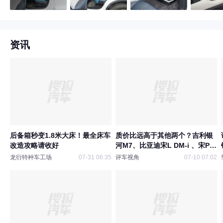
资讯
后备箱秒变1.8米大床！最全床车
质价比远高于其他两个？吉利银
改造攻略请收好
河M7、比亚迪宋L DM-i 、宋Pro
怎么选？
龙衍特种车工场
07-31 06:35
评车视角
07-10 07:02