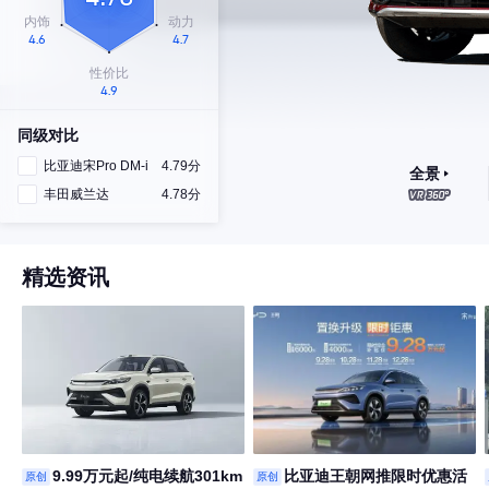
同级对比
比亚迪宋Pro DM-i
4.79分
全景
丰田威兰达
4.78分
精选资讯
9.99万元起/纯电续航301km
比亚迪王朝网推限时优惠活
原创
原创