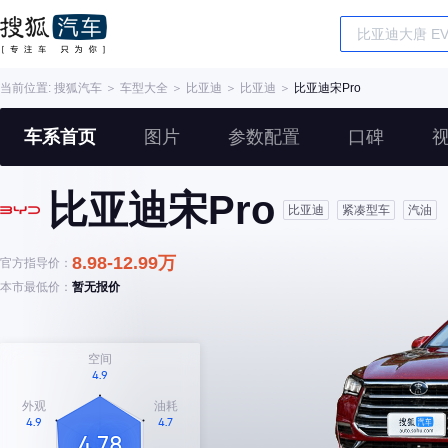
当前位置:
搜狐汽车
＞
车型大全
＞
比亚迪
＞
比亚迪
＞
比亚迪宋Pro
车系首页
图片
参数配置
口碑
比亚迪宋Pro
比亚迪
紧凑型车
汽油
8.98-12.99万
官方指导价：
本市最低价：
暂无报价