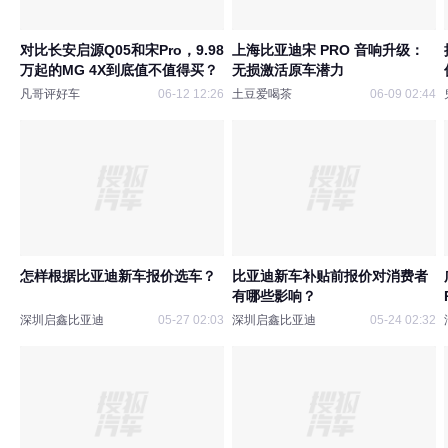
对比长安启源Q05和宋Pro，9.98
上海比亚迪宋 PRO 音响升级：
万起的MG 4X到底值不值得买？
无损激活原车潜力
凡哥评好车
06-12 12:26
土豆爱喝茶
06-09 02:44
怎样根据比亚迪新车报价选车？
比亚迪新车补贴前报价对消费者
有哪些影响？
深圳启鑫比亚迪
05-27 02:03
深圳启鑫比亚迪
05-24 02:32