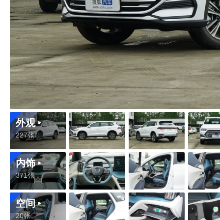
外观
227张
内饰
371张
空间
20张