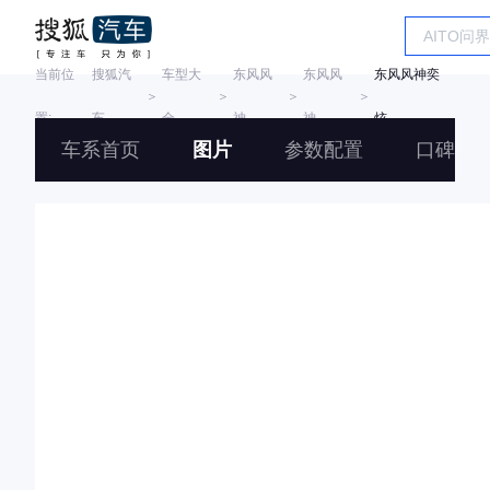
当前位
搜狐汽
车型大
东风风
东风风
东风风神奕
＞
＞
＞
＞
置:
车
全
神
神
炫
车系首页
图片
参数配置
口碑