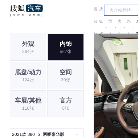
当
搜
车
上
前
狐
型
大
汽
＞
＞
＞
＞
位
汽
大
众
大
外观
内饰
置:
车
全
众
364张
587张
底盘/动力
空间
124张
30张
车展/其他
官方
118张
8张
2021款 380TSI 两驱豪华版