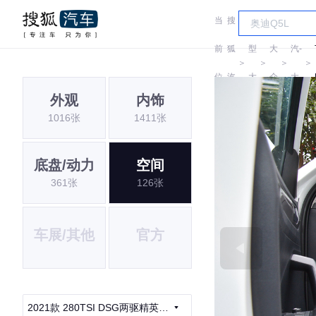
当
搜
车
一
前
狐
型
大
汽-
＞
＞
＞
＞
位
汽
大
众
大
外观
内饰
置:
车
全
众
1016张
1411张
底盘/动力
空间
361张
126张
车展/其他
官方
2021款 280TSI DSG两驱精英智