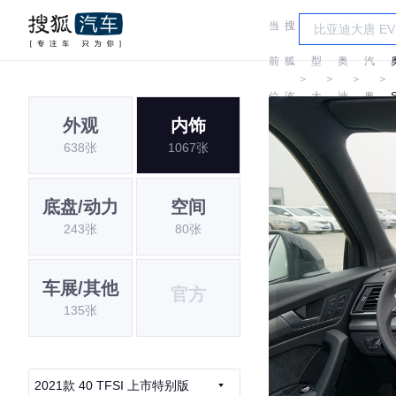
当
搜
车
一
前
狐
型
奥
汽
＞
＞
＞
＞
位
汽
大
迪
奥
外观
内饰
置:
车
全
迪
638张
1067张
底盘/动力
空间
243张
80张
车展/其他
官方
135张
2021款 40 TFSI 上市特别版