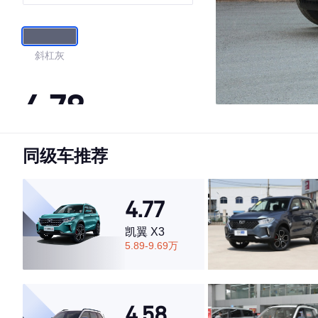
斜杠灰
4.78
同级车推荐
·外观表现较为优秀，优于74%同级车
·内饰表现较为优秀，优于57%同级车
·空间表现较为优秀，优于64%同级车
4.77
凯翼 X3
5.89-9.69万
4.58