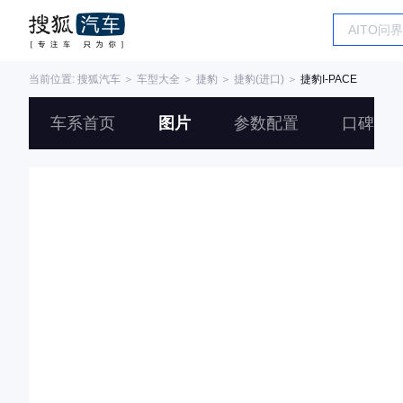
当前位置:
搜狐汽车
＞
车型大全
＞
捷豹
＞
捷豹(进口)
＞
捷豹I-PACE
车系首页
图片
参数配置
口碑