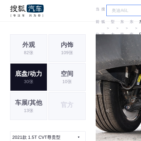
当
搜
车
前
狐
型
东
东
＞
＞
＞
＞
位
汽
大
南
南
外观
内饰
置:
车
全
82张
109张
底盘/动力
空间
30张
10张
车展/其他
官方
13张
2021款 1.5T CVT尊贵型