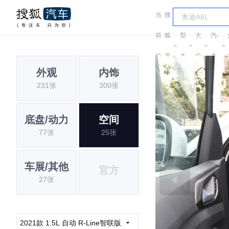
当
搜
车
一
前
狐
型
大
汽-
＞
＞
＞
＞
位
汽
大
众
大
外观
内饰
置:
车
全
众
231张
300张
底盘/动力
空间
77张
25张
车展/其他
官方
27张
2021款 1.5L 自动 R-Line智联版