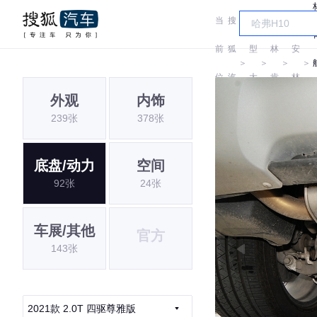
当
搜
车
长
前
狐
型
林
安
＞
＞
＞
＞
位
汽
大
肯
林
外观
内饰
置:
车
全
肯
239张
378张
底盘/动力
空间
92张
24张
车展/其他
官方
143张
2021款 2.0T 四驱尊雅版