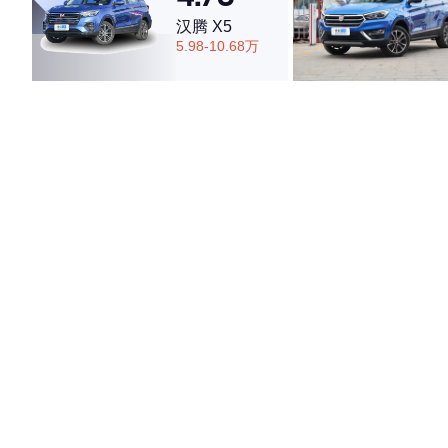
汉腾 X5
5.98-10.68万