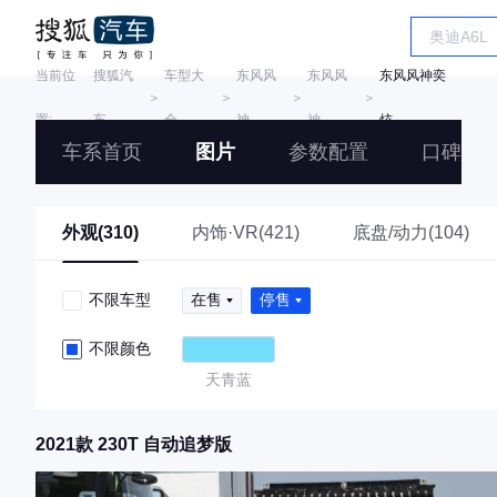
当前位
搜狐汽
车型大
东风风
东风风
东风风神奕
＞
＞
＞
＞
置:
车
全
神
神
炫
车系首页
图片
参数配置
口碑
外观(310)
内饰·VR(421)
底盘/动力(104)
不限车型
在售
停售
不限颜色
天青蓝
2021款 230T 自动追梦版